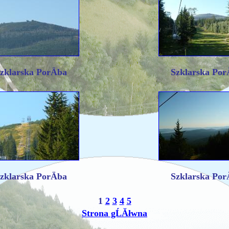
zklarska PorÄba
Szklarska Por
zklarska PorÄba
Szklarska Por
1
2
3
4
5
Strona gĹĂłwna