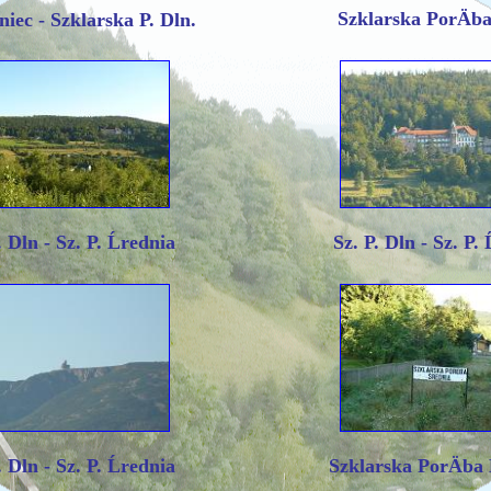
Szklarska PorÄb
iec - Szklarska P. Dln.
. Dln - Sz. P. Ĺrednia
Sz. P. Dln - Sz. P. 
. Dln - Sz. P. Ĺrednia
Szklarska PorÄba 