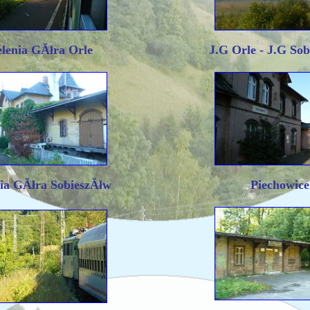
elenia GĂłra Orle
J.G Orle - J.G So
nia GĂłra SobieszĂłw
Piechowice