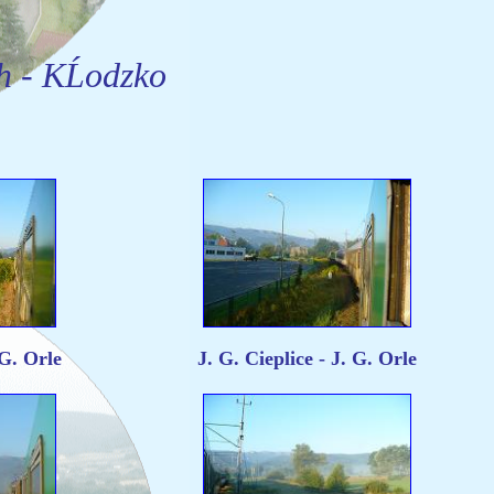
h - KĹodzko
 G. Orle
J. G. Cieplice - J. G. Orle