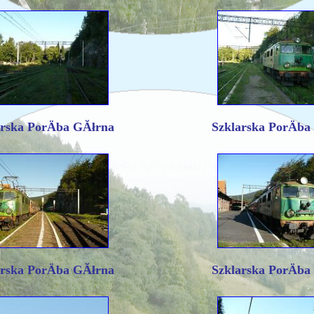
arska PorÄba GĂłrna
Szklarska PorÄba
arska PorÄba GĂłrna
Szklarska PorÄba