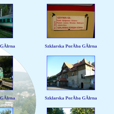
 GĂłrna
Szklarska PorÄba GĂłrna
 GĂłrna
Szklarska PorÄba GĂłrna