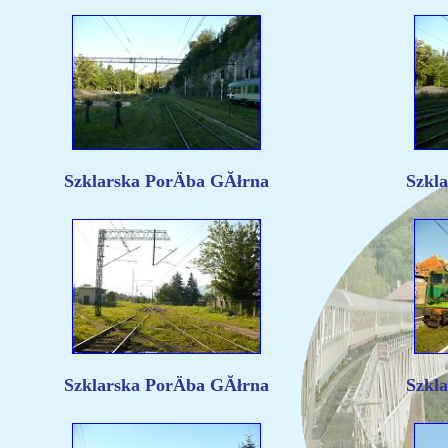
Szklarska PorÄba GĂłrna
Szkl
Szklarska PorÄba GĂłrna
Szkl