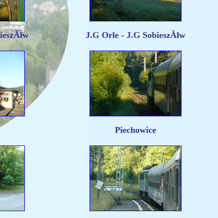
bieszĂłw
J.G Orle - J.G SobieszĂłw
Piechowice