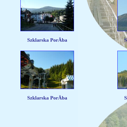
Szklarska PorÄba
S
Szklarska PorÄba
S