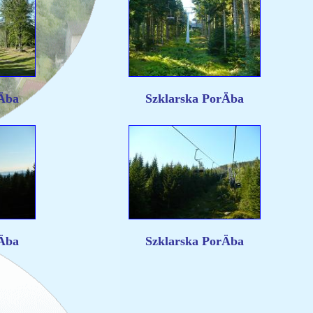
Äba
Szklarska PorÄba
Äba
Szklarska PorÄba