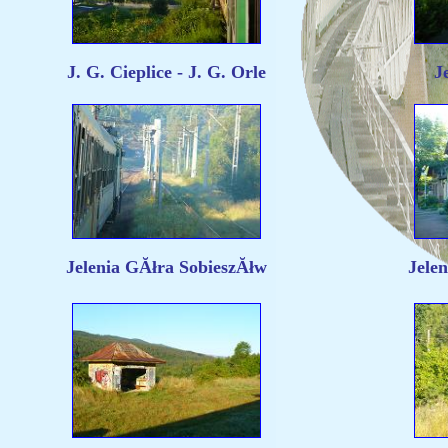
J. G. Cieplice - J. G. Orle
J
Jelenia GĂłra SobieszĂłw
Jele