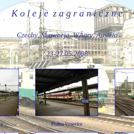
K o l e j e z a g r a n i c z n e
Czechy, SĹowacja, WÄgry, Austria
23-27.05.2008
ce
Praha Vrsovice