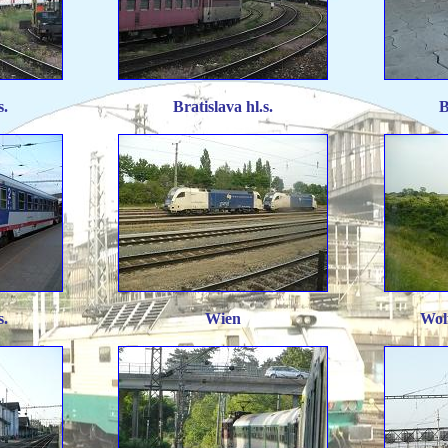
s.
Bratislava hl.s.
B
s.
Wien
Wolf