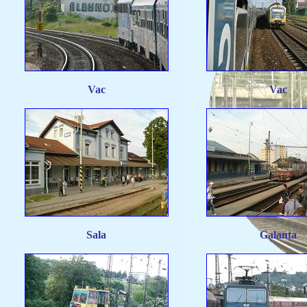
Vac
Vac
Sala
Galanta