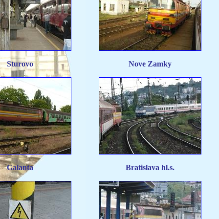
Sturovo
Nove Zamky
Galanta
Bratislava hl.s.