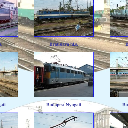
s.
Bratislava hl.s.
B
ati
Budapest Nyugati
Bu