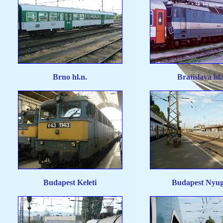
Brno hl.n.
Bratislava hl.
Budapest Keleti
Budapest Nyug