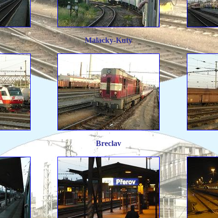
Malacky-Kuty
Breclav