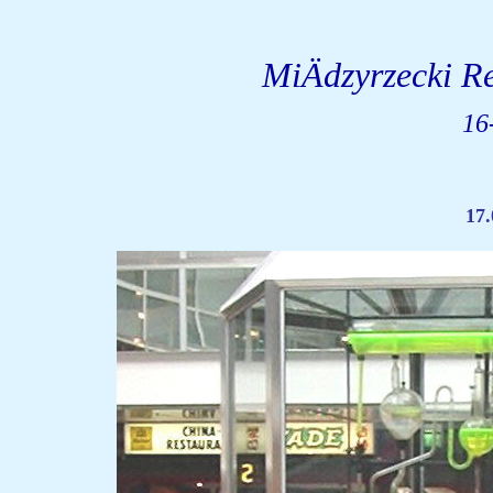
MiÄdzyrzecki R
16
17.